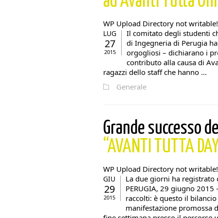
ad Avanti Tutta On
WP Upload Directory not writable!
Il comitato degli studenti c
LUG
27
di Ingegneria di Perugia h
orgogliosi – dichiarano i pr
2015
contributo alla causa di Av
ragazzi dello staff che hanno ...
Generale
Grande successo de
“AVANTI TUTTA DA
WP Upload Directory not writable!
La due giorni ha registrato
GIU
29
PERUGIA, 29 giugno 2015 – 
raccolti: è questo il bilancio
2015
manifestazione promossa da
fine settimana presso il percorso ve