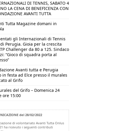
ERNAZIONALI DI TENNIS, SABATO 4
NO LA CENA DI BENEFICENZA CON
ONDAZIONE AVANTI TUTTA
nti Tutta Magazine domani in
ola
entati gli Internazionali di Tennis
 di Perugia. Gioia per la crescita
ATP Challenger da 80 a 125. Sindaco
i: “Gioco di squadra porta al
esso”
azione Avanti tutta e Perugia
o in festa ad Elce presso il murales
ato al Grifo
urales del Grifo – Domenica 24
e ore 15:00
ICAZIONE del 28/02/2022
ciazione di volontariato Avanti Tutta Onlus
21 ha ricevuto i seguenti contributi