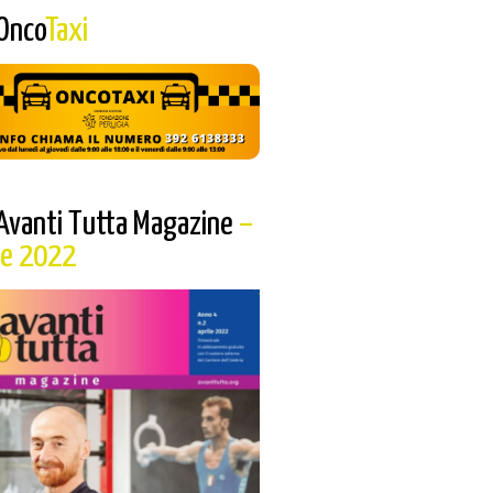
Onco
Taxi
Avanti Tutta Magazine
–
le 2022