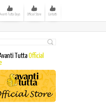
Avanti Tutta Days
Official Store
Contatti
Avanti Tutta
Official
e