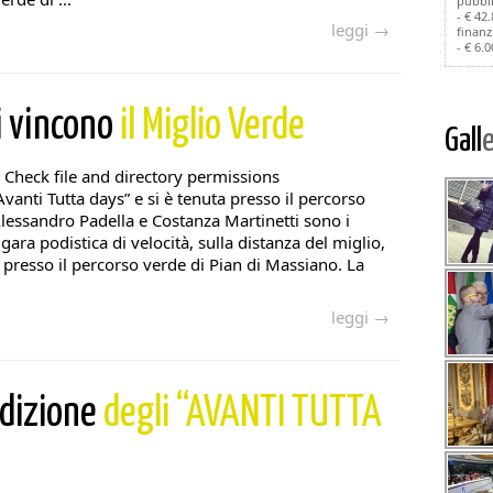
pubbli
- € 42
leggi →
finanz
- € 6.
i vincono
il Miglio Verde
Gall
 Check file and directory permissions
Avanti Tutta days” e si è tenuta presso il percorso
lessandro Padella e Costanza Martinetti sono i
 gara podistica di velocità, sulla distanza del miglio,
presso il percorso verde di Pian di Massiano. La
leggi →
edizione
degli “AVANTI TUTTA