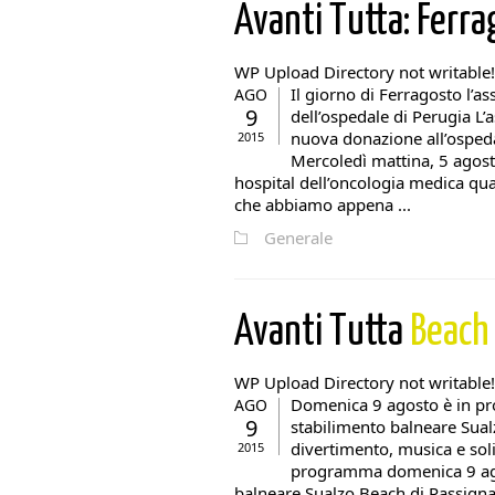
Avanti Tutta: Ferr
WP Upload Directory not writable!
Il giorno di Ferragosto l’a
AGO
9
dell’ospedale di Perugia L’
nuova donazione all’ospeda
2015
Mercoledì mattina, 5 agost
hospital dell’oncologia medica qu
che abbiamo appena ...
Generale
Avanti Tutta
Beach
WP Upload Directory not writable!
Domenica 9 agosto è in pr
AGO
9
stabilimento balneare Sua
divertimento, musica e soli
2015
programma domenica 9 agos
balneare Sualzo Beach di Passignano