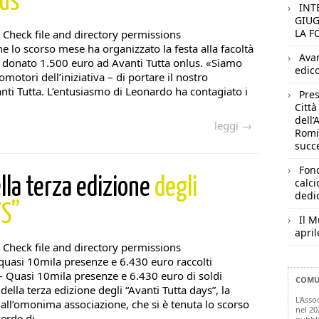
lus
INT
GIUG
LA F
 Check file and directory permissions
he lo scorso mese ha organizzato la festa alla facoltà
Ava
a donato 1.500 euro ad Avanti Tutta onlus. «Siamo
edic
omotori dell’iniziativa – di portare il nostro
anti Tutta. L’entusiasmo di Leonardo ha contagiato i
Pres
Città
dell’
leggi →
Romiz
succ
Fond
lla terza edizione
degli
calci
dedic
YS”
Il M
april
 Check file and directory permissions
 quasi 10mila presenze e 6.430 euro raccolti
Quasi 10mila presenze e 6.430 euro di soldi
COMUN
 della terza edizione degli “Avanti Tutta days”, la
L'Asso
ll’omonima associazione, che si è tenuta lo scorso
nel 20
rde di ...