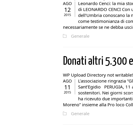
Leonardo Cenci: la mia sto
AGO
12
di LEONARDO CENCI Con un 
dell’Umbria conoscano la m
2015
come testimonianza di com
necessariamente se ne debba uscire 
Generale
Donati altri 5.300 
WP Upload Directory not writable!
L’associazione ringrazia “G
AGO
11
Sant’Egidio PERUGIA, 11 a
sostenitori. Nei giorni sco
2015
ha ricevuto due importanti
Moreno” insieme alla Pro loco Colla
Generale