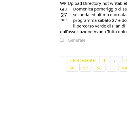
WP Upload Directory not writable!
Domenica pomeriggio ci sar
GIU
27
seconda ed ultima giornata d
programma sabato 27 e dom
2015
il percorso verde di Pian d
dall’associazione Avanti Tutta onlus
Generale
« Precedente
1
…
56
57
58
…
6