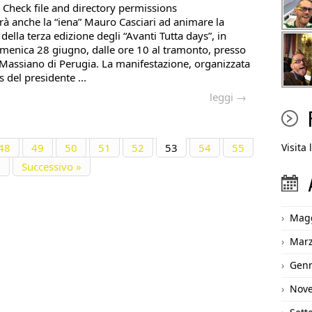
 Check file and directory permissions
à anche la “iena” Mauro Casciari ad animare la
ella terza edizione degli “Avanti Tutta days”, in
enica 28 giugno, dalle ore 10 al tramonto, presso
i Massiano di Perugia. La manifestazione, organizzata
 del presidente ...
leggi →
48
49
50
51
52
53
54
55
Visita
4
Successivo »
Magg
Marz
Genn
Nov