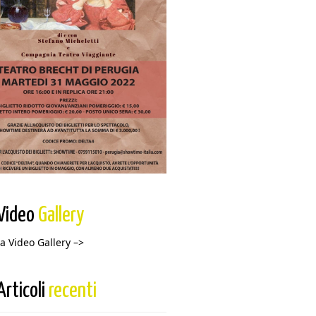
Video
Gallery
la Video Gallery –>
Articoli
recenti