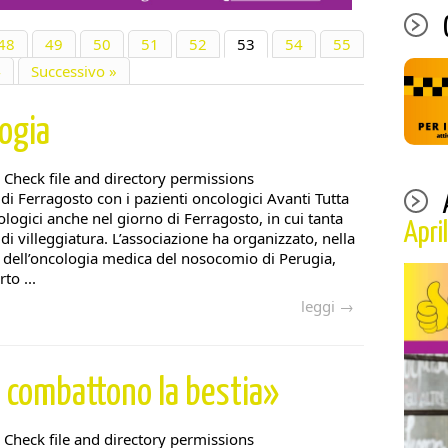
48
49
50
51
52
53
54
55
4
Successivo »
ogia
 Check file and directory permissions
 di Ferragosto con i pazienti oncologici Avanti Tutta
ologici anche nel giorno di Ferragosto, in cui tanta
Apri
di villeggiatura. L’associazione ha organizzato, nella
ra dell’oncologia medica del nosocomio di Perugia,
to ...
leggi →
e
combattono la bestia»
 Check file and directory permissions